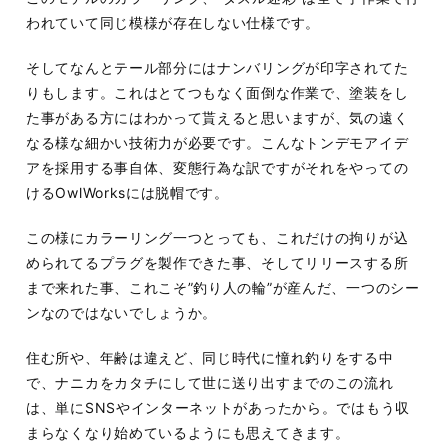
われていて同じ模様が存在しない仕様です。
そしてなんとテール部分にはナンバリングが印字されてた
りもします。これはとてつもなく面倒な作業で、塗装をし
た事がある方にはわかって貰えると思いますが、気の遠く
なる様な細かい技術力が必要です。こんなトンデモアイデ
アを採用する事自体、変態行為な訳ですがそれをやっての
けるOwlWorksには脱帽です。
この様にカラーリング一つとっても、これだけの拘りが込
められてるプラグを製作できた事、そしてリリースする所
まで来れた事、これこそ”釣り人の輪”が産んだ、一つのシー
ンなのではないでしょうか。
住む所や、年齢は違えど、同じ時代に憧れ釣りをする中
で、ナニカをカタチにして世に送り出すまでのこの流れ
は、単にSNSやインターネットがあったから。ではもう収
まらなくなり始めているようにも思えてきます。