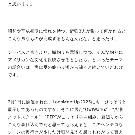
と思います。
昭和や平成初期に憧れを持つ、癖強3人が集って何か作ると
こんな風なものが完成するもんなんだな。と思ったり。
シーバスと言うより、鱸釣りを意識しつつ、そんな釣りに
アメリカンな文化を反映させるとしたら。といったテーマ
の話合いは、実は夏の終わり頃から沸々と続いていたわけ
です。
2月1日に開催された、LocoMeetUp2025にも、ひっそりと
展示してあったのですが、そこに居た”OwlWorks”・”八潮
ノットスクール”・”PEP”がこっそり手を組み、夏辺りから
こんな事仕込んでたと思ってもらえると、このヘンテコな
シーンの奥行きが少しだけ垣間見える感じもわかって貰え