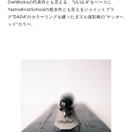
OwlWorksの代表作とも言える、"ULULA"をベースに
YashioKnotSchoolの処女作とも言えるジョイントプラ
グ”DADA”のカラーリングを纏ったダズル迷彩柄の”ヤシオヘ
ッド”カラー。