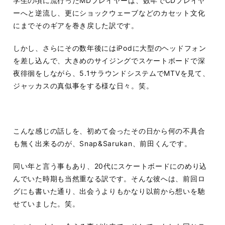
学生の頃に流行ったMDプレイヤーは、数年でCDプレイヤ
ーへと逆流し、更にショックウェーブなどのカセット文化
にまでそのギアを巻き戻した訳です。
しかし、さらにその数年後にはiPodに大型のヘッドフォン
を差し込んで、大きめのサイジングでスケートボードで深
夜徘徊をしながら、5.1サラウンドシステムでMTVを見て、
ジャッカスの真似事をする様な日々。笑。
こんな感じの話しを、初めて会ったその日から何の不具合
も無く出来るのが、Snap&Sarukan、前田くんです。
同い年と言う事もあり、20代にスケートボードにのめり込
んでいた時期も当然重なる訳です。そんな彼へは、前回ロ
グにも書いた通り、出会うよりもかなり以前から想いを馳
せていました。笑。