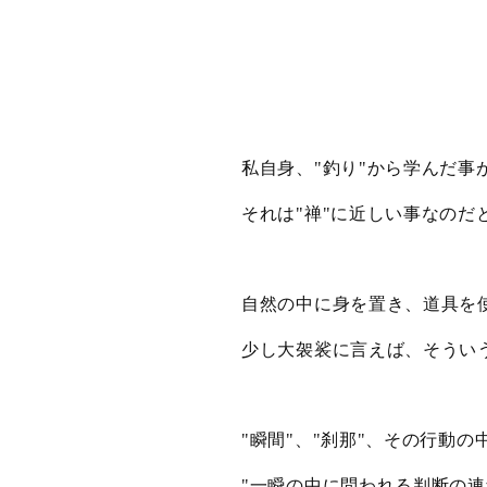
私自身、
釣り
から学んだ事
"
"
それは
禅
に近しい事なのだ
"
"
自然の中に身を置き、道具を
少し大袈裟に言えば、そうい
瞬間
、
刹那
、その行動の
"
"
"
"
一瞬の中に問われる判断の連
"