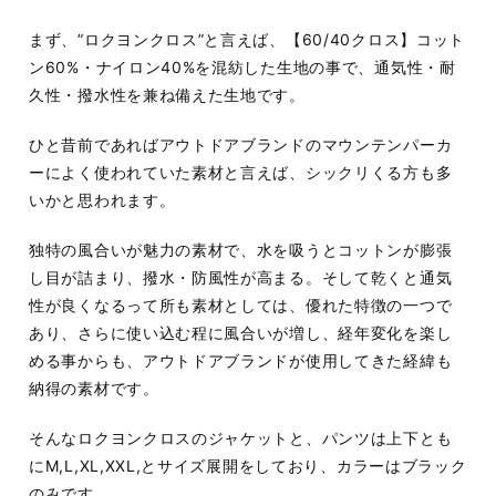
まず、”ロクヨンクロス”と言えば、【60/40クロス】コット
ン60%・ナイロン40%を混紡した生地の事で、通気性・耐
久性・撥水性を兼ね備えた生地です。
ひと昔前であればアウトドアブランドのマウンテンパーカ
ーによく使われていた素材と言えば、シックリくる方も多
いかと思われます。
独特の風合いが魅力の素材で、水を吸うとコットンが膨張
し目が詰まり、撥水・防風性が高まる。そして乾くと通気
性が良くなるって所も素材としては、優れた特徴の一つで
あり、さらに使い込む程に風合いが増し、経年変化を楽し
める事からも、アウトドアブランドが使用してきた経緯も
納得の素材です。
そんなロクヨンクロスのジャケットと、パンツは上下とも
にM,L,XL,XXL,とサイズ展開をしており、カラーはブラック
のみです。