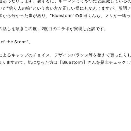
山あったりします。要するに、キーマンってやつだと認識しているの
いだ"釣り人の輪"という言い方が正しい様にもかんじますが、所謂
から分かった事があり、"Bluestorm"の倉田くんも、ノリが一緒
の話しを頂きこの度、2度目のコラボが実現した訳です。
the Storm"。
によるキャップのチョイス、デザインバランス等を整えて貰ったり
売になりますので、気になった方は【Bluestorm】さんを是非チェッ