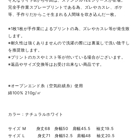
そんなサイドBから今回は、ステンシルTEEシリーズが登場。
完全手作業スプレープリントである為、ズレやカスレ、ボケ
等、手作りだからこそ生まれる人間味を吹き込んだ一枚。
※1枚1枚が手作業によるプリントの為、ズレやカスレ等が発生致
します。
※耐久性は強くありませんので洗濯の際には裏返しで洗い陰干し
を推奨致します。
※プリントのカスやミスト等が付いている場合がございます。
※返品やサイズ交換等はお受け出来ない商品です。
※オープンエンド糸（空気紡績糸）使用
綿100% 210g/㎡
カラー：ナチュラルホワイト
サイズ M 身丈68 身幅50 肩幅45.5 袖丈19.5
サイズ L 身丈71 身幅52.5 肩幅48 袖丈20.5