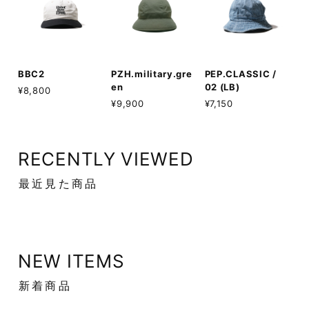
BBC2
PZH.military.gre
PEP.CLASSIC /
en
02 (LB)
¥8,800
¥9,900
¥7,150
RECENTLY VIEWED
最近見た商品
NEW ITEMS
新着商品